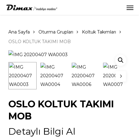
Men
Skip
to
main
content
Ana Sayfa
Oturma Grupları
Koltuk Takımları
OSLO KOLTUK TAKIMI MOB
OSLO KOLTUK TAKIMI
MOB
Detaylı Bilgi Al