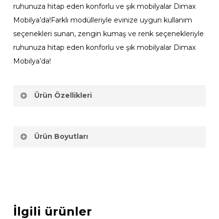
ruhunuza hitap eden konforlu ve şık mobilyalar Dimax
Mobilya’da!Farklı modülleriyle evinize uygun kullanım
seçenekleri sunan, zengin kumaş ve renk seçenekleriyle
ruhunuza hitap eden konforlu ve şık mobilyalar Dimax
Mobilya’da!
Ürün Özellikleri
Takım İçeriği
3+1 den oluşmaktadır
Ürün Boyutları
Kumaş İçeriği
Flok kumaş
kullanılmaktadır.Farklı
Genişlik
Derinlik
Yükseklik
kumaş seçenekleri vardır.
Üçlü Koltuk
230 cm
90 cm
72 cm
Kumaş özelliği
Kolay temizlenebilen
İlgili ürünler
Berjer
75 cm
75 cm
78 cm
nanoteknoloji kumaş.