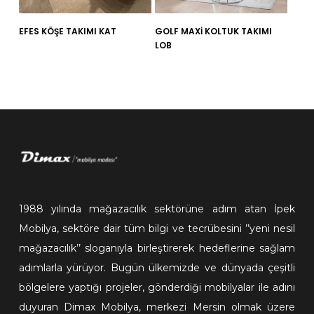
Sırt Minderi
Silikonlu kırlentler.
EFES KÖŞE TAKIMI KAT
GOLF MAXİ KOLTUK TAKIMI
Malzemesi
LOB
Ayak Malzemesi
Ahşap Malzemeden
yapılmıştır
1988 yılında mağazacılık sektörüne adım atan İpek
Mobilya, sektöre dair tüm bilgi ve tecrübesini ’’yeni nesil
mağazacılık’’ sloganıyla birleştirerek hedeflerine sağlam
adımlarla yürüyor. Bugün ülkemizde ve dünyada çeşitli
bölgelere yaptığı projeler, gönderdiği mobilyalar ile adını
duyuran Dimax Mobilya, merkezi Mersin olmak üzere