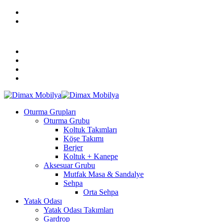
Skip
facebook
to
instagram
main
DİMAX MOBİLYA MODASI
content
REFERANSLARIMIZ
KURUMSAL
MAĞAZALARIMIZ
BLOG
Menu
Oturma Grupları
Oturma Grubu
Koltuk Takımları
Köşe Takımı
Berjer
Koltuk + Kanepe
Aksesuar Grubu
Mutfak Masa & Sandalye
Sehpa
Orta Sehpa
Yatak Odası
Yatak Odası Takımları
Gardrop