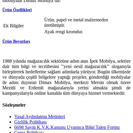
mobilyalar Dimax Mobilya’da!
Ürün Özellikleri
Ürün, papel ve metal malzemeden
üretilmiştir.
Ek Bilgiler
Ayak rengi kromdur.
Ürün Boyutları
1988 yılında mağazacılık sektörüne adım atan İpek Mobilya, sektöre
dair tüm bilgi ve tecrübesini ’’yeni nesil mağazacılık’’ sloganıyla
birleştirerek hedeflerine sağlam adımlarla yürüyor. Bugün ülkemizde
ve dünyada çeşitli bölgelere yaptığı projeler, gönderdiği mobilyalar
ile adını duyuran Dimax Mobilya, merkezi Mersin olmak üzere
Mezitli ve Erdemli mağazalarıyla yerini almakta şimdi de
kampanyalarıyla online kanalda tüm dünyaya hizmet vermektedir.
Sözleşmeler
Yasal Aydınlatma Metinleri
Gizlilik Politikası
6698 Sayılı K.V.K.Kanunu Uyarınca Bilgi Talep Formu
Çerez Politikası