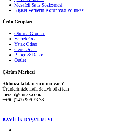
Mesafeli Satış Sözleşmesi
Kişisel Verilerin Korunması Politikası
Ürün Grupları
Oturma Grupları
Yemek Odası
Yatak Odası
Genç Odası
Bahçe & Balkon
Outlet
Çözüm Merkezi
Aklınıza takılan soru mu var ?
Ürünlerimizle ilgili detaylı bilgi için
mersin@dimax.com.tr
++90 (545) 909 73 33
BAYİLİK BAŞVURUSU
twitter