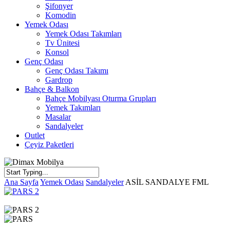
Şifonyer
Komodin
Yemek Odası
Yemek Odası Takımları
Tv Ünitesi
Konsol
Genç Odası
Genç Odası Takımı
Gardrop
Bahçe & Balkon
Bahçe Mobilyası Oturma Grupları
Yemek Takımları
Masalar
Sandalyeler
Outlet
Çeyiz Paketleri
Close
Ana Sayfa
Yemek Odası
Sandalyeler
ASİL SANDALYE FML
Search