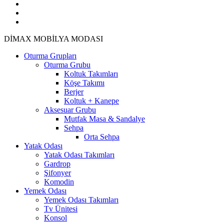
facebook
google-
plus
instagram
Close
DİMAX MOBİLYA MODASI
Menu
Oturma Grupları
Oturma Grubu
Koltuk Takımları
Köşe Takımı
Berjer
Koltuk + Kanepe
Aksesuar Grubu
Mutfak Masa & Sandalye
Sehpa
Orta Sehpa
Yatak Odası
Yatak Odası Takımları
Gardrop
Şifonyer
Komodin
Yemek Odası
Yemek Odası Takımları
Tv Ünitesi
Konsol