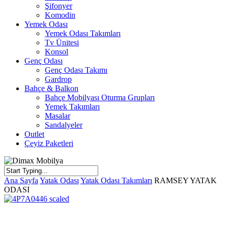
Şifonyer
Komodin
Yemek Odası
Yemek Odası Takımları
Tv Ünitesi
Konsol
Genç Odası
Genç Odası Takımı
Gardrop
Bahçe & Balkon
Bahçe Mobilyası Oturma Grupları
Yemek Takımları
Masalar
Sandalyeler
Outlet
Çeyiz Paketleri
Close
Ana Sayfa
Yatak Odası
Yatak Odası Takımları
RAMSEY YATAK
Search
ODASI