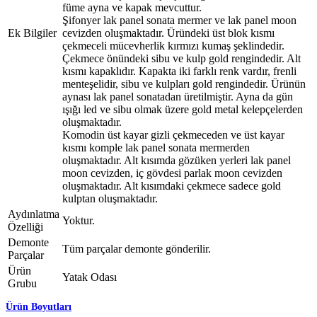
füme ayna ve kapak mevcuttur.
Şifonyer lak panel sonata mermer ve lak panel moon
Ek Bilgiler
cevizden oluşmaktadır. Üründeki üst blok kısmı
çekmeceli mücevherlik kırmızı kumaş şeklindedir.
Çekmece önündeki sibu ve kulp gold rengindedir. Alt
kısmı kapaklıdır. Kapakta iki farklı renk vardır, frenli
menteşelidir, sibu ve kulpları gold rengindedir. Ürünün
aynası lak panel sonatadan üretilmiştir. Ayna da gün
ışığı led ve sibu olmak üzere gold metal kelepçelerden
oluşmaktadır.
Komodin üst kayar gizli çekmeceden ve üst kayar
kısmı komple lak panel sonata mermerden
oluşmaktadır. Alt kısımda gözüken yerleri lak panel
moon cevizden, iç gövdesi parlak moon cevizden
oluşmaktadır. Alt kısımdaki çekmece sadece gold
kulptan oluşmaktadır.
Aydınlatma
Yoktur.
Özelliği
Demonte
Tüm parçalar demonte gönderilir.
Parçalar
Ürün
Yatak Odası
Grubu
Ürün Boyutları