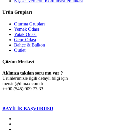
Kişisel Verilerin Korunması Politikası
Ürün Grupları
Oturma Grupları
Yemek Odası
Yatak Odası
Genç Odası
Bahçe & Balkon
Outlet
Çözüm Merkezi
Aklınıza takılan soru mu var ?
Ürünlerimizle ilgili detaylı bilgi için
mersin@dimax.com.tr
++90 (545) 909 73 33
BAYİLİK BAŞVURUSU
twitter
facebook
google-