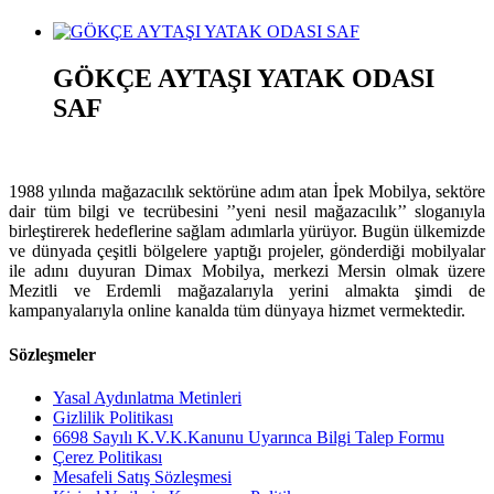
GÖKÇE AYTAŞI YATAK ODASI
SAF
1988 yılında mağazacılık sektörüne adım atan İpek Mobilya, sektöre
dair tüm bilgi ve tecrübesini ’’yeni nesil mağazacılık’’ sloganıyla
birleştirerek hedeflerine sağlam adımlarla yürüyor. Bugün ülkemizde
ve dünyada çeşitli bölgelere yaptığı projeler, gönderdiği mobilyalar
ile adını duyuran Dimax Mobilya, merkezi Mersin olmak üzere
Mezitli ve Erdemli mağazalarıyla yerini almakta şimdi de
kampanyalarıyla online kanalda tüm dünyaya hizmet vermektedir.
Sözleşmeler
Yasal Aydınlatma Metinleri
Gizlilik Politikası
6698 Sayılı K.V.K.Kanunu Uyarınca Bilgi Talep Formu
Çerez Politikası
Mesafeli Satış Sözleşmesi