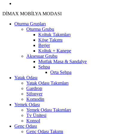
plus
instagram
Close
DİMAX MOBİLYA MODASI
Menu
Oturma Grupları
Oturma Grubu
Koltuk Takımları
Köşe Takımı
Berjer
Koltuk + Kanepe
Aksesuar Grubu
Mutfak Masa & Sandalye
Sehpa
Orta Sehpa
Yatak Odası
Yatak Odası Takımları
Gardrop
Şifonyer
Komodin
Yemek Odası
Yemek Odası Takımları
Tv Ünitesi
Konsol
Genç Odası
Genç Odası Takımı