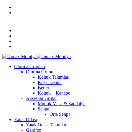
Skip
facebook
to
instagram
main
DİMAX MOBİLYA MODASI
content
REFERANSLARIMIZ
KURUMSAL
MAĞAZALARIMIZ
BLOG
Menu
Oturma Grupları
Oturma Grubu
Koltuk Takımları
Köşe Takımı
Berjer
Koltuk + Kanepe
Aksesuar Grubu
Mutfak Masa & Sandalye
Sehpa
Orta Sehpa
Yatak Odası
Yatak Odası Takımları
Gardrop