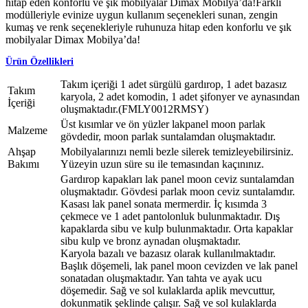
hitap eden konforlu ve şık mobilyalar Dimax Mobilya’da!Farklı
modülleriyle evinize uygun kullanım seçenekleri sunan, zengin
kumaş ve renk seçenekleriyle ruhunuza hitap eden konforlu ve şık
mobilyalar Dimax Mobilya’da!
Ürün Özellikleri
Takım içeriği 1 adet sürgülü gardırop, 1 adet bazasız
Takım
karyola, 2 adet komodin, 1 adet şifonyer ve aynasından
İçeriği
oluşmaktadır.(FMLY0012RMSY)
Üst kısımlar ve ön yüzler lakpanel moon parlak
Malzeme
gövdedir, moon parlak suntalamdan oluşmaktadır.
Ahşap
Mobilyalarınızı nemli bezle silerek temizleyebilirsiniz.
Bakımı
Yüzeyin uzun süre su ile temasından kaçınınız.
Gardırop kapakları lak panel moon ceviz suntalamdan
oluşmaktadır. Gövdesi parlak moon ceviz suntalamdır.
Kasası lak panel sonata mermerdir. İç kısımda 3
çekmece ve 1 adet pantolonluk bulunmaktadır. Dış
kapaklarda sibu ve kulp bulunmaktadır. Orta kapaklar
sibu kulp ve bronz aynadan oluşmaktadır.
Karyola bazalı ve bazasız olarak kullanılmaktadır.
Başlık döşemeli, lak panel moon cevizden ve lak panel
sonatadan oluşmaktadır. Yan tahta ve ayak ucu
döşemedir. Sağ ve sol kulaklarda aplik mevcuttur,
dokunmatik şeklinde çalışır. Sağ ve sol kulaklarda