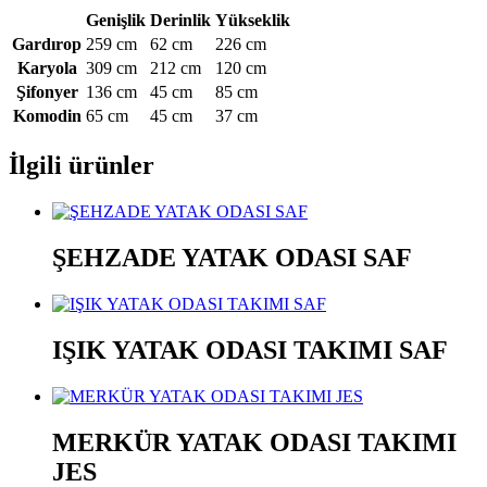
Genişlik
Derinlik
Yükseklik
Gardırop
259 cm
62 cm
226 cm
Karyola
309 cm
212 cm
120 cm
Şifonyer
136 cm
45 cm
85 cm
Komodin
65 cm
45 cm
37 cm
İlgili ürünler
ŞEHZADE YATAK ODASI SAF
IŞIK YATAK ODASI TAKIMI SAF
MERKÜR YATAK ODASI TAKIMI
JES